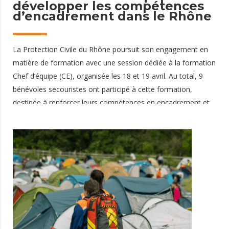
développer les compétences
d’encadrement dans le Rhône
La Protection Civile du Rhône poursuit son engagement en
matière de formation avec une session dédiée à la formation
Chef d’équipe (CE), organisée les 18 et 19 avril. Au total, 9
bénévoles secouristes ont participé à cette formation,
destinée à renforcer leurs compétences en encadrement et
en gestion opérationnelle. Une formation clé pour
l’encadrement des dispositifs de secours Accessible aux
secouristes titulaires du PSE2, la formation Chef d’équipe
permet de prendre la responsabilité d’un dispositif de secours
à échelle d’équipe. Le chef d’équipe est chargé de :
coordonner les moyens humains et matériels manager une
équipe de secouristes organiser la
5 mai 2026