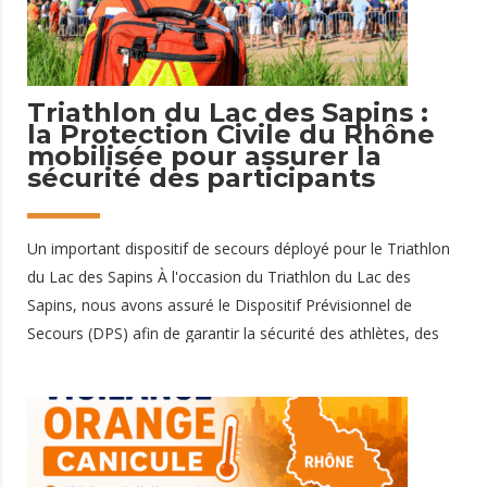
26 juin 2026
Triathlon du Lac des Sapins :
la Protection Civile du Rhône
mobilisée pour assurer la
sécurité des participants
Un important dispositif de secours déployé pour le Triathlon
du Lac des Sapins À l'occasion du Triathlon du Lac des
Sapins, nous avons assuré le Dispositif Prévisionnel de
Secours (DPS) afin de garantir la sécurité des athlètes, des
bénévoles et du public tout au long de cette journée sportive.
Les épreuves de triathlon, qui combinent natation, cyclisme
et course à pied, nécessitent une organisation rigoureuse et
un dispositif de secours adapté pour intervenir rapidement
sur un parcours étendu. 20 secouristes mobilisés et des