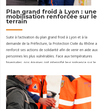
Plan grand froid à Lyon : une
mobilisation renforcée sur le
terrain
Suite à l’activation du plan grand froid à Lyon et à la
demande de la Préfecture, la Protection Civile du Rhône a
renforcé ses actions de solidarité afin de venir en aide aux
personnes les plus vulnérables. Face aux températures
hivernales, nos équipes ont intensifié leur présence sur le
terrain, avec une augmentation de plus de 50 % de nos
missions habituelles. Des maraudes intensifiées pour
répondre à l’urgence Au total, 4 dispositifs de maraude ont
été déployés, mobilisant plus d’une vingtaine de bénévoles.
Grâce à cet engagement, plus de 150 personnes ont pu être
rencontrées et accompagnées durant cette