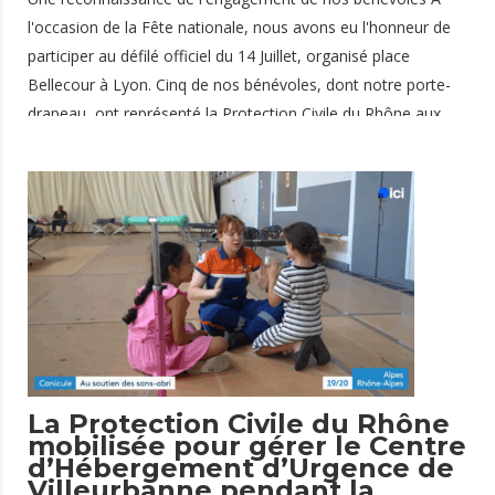
l'occasion de la Fête nationale, nous avons eu l'honneur de
participer au défilé officiel du 14 Juillet, organisé place
Bellecour à Lyon. Cinq de nos bénévoles, dont notre porte-
drapeau, ont représenté la Protection Civile du Rhône aux
côtés des autorités militaires, des forces de sécurité et des
autres associations agréées de sécurité civile. Cette
participation est une véritable reconnaissance de
l'engagement quotidien de nos bénévoles, qui œuvrent toute
l'année au service de la population à travers nos missions de
secours, de solidarité et de formation. Présents également
au Village de la Défense
14 juillet 2026
La Protection Civile du Rhône
mobilisée pour gérer le Centre
d’Hébergement d’Urgence de
Villeurbanne pendant la