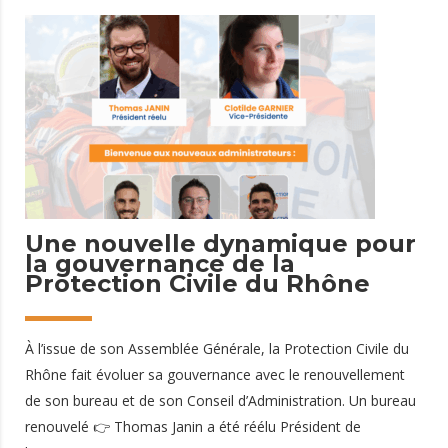
dénivelé. Une présence continue sur le terrain Au total, 30
secouristes ont été mobilisés pour couvrir l’événement et
intervenir en cas de besoin. Grâce à leur présence, 53 prises
en charge ont été réalisées au cours de la journée, dont 2
évacuations vers un centre hospitalier.
7 avril 2026
Une nouvelle dynamique pour
la gouvernance de la
Protection Civile du Rhône
À l’issue de son Assemblée Générale, la Protection Civile du
Rhône fait évoluer sa gouvernance avec le renouvellement
de son bureau et de son Conseil d’Administration. Un bureau
renouvelé 👉 Thomas Janin a été réélu Président de