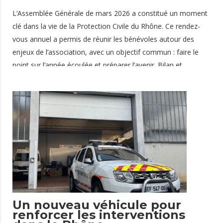
L’Assemblée Générale de mars 2026 a constitué un moment
clé dans la vie de la Protection Civile du Rhône. Ce rendez-
vous annuel a permis de réunir les bénévoles autour des
enjeux de l’association, avec un objectif commun : faire le
point sur l’année écoulée et préparer l’avenir. Bilan et
perspectives Au cours de cette assemblée, les participants
ont pu : dresser le bilan des actions menées durant l’année
voter les évolutions et orientations de l’association découvrir
les projets à venir Un temps essentiel pour assurer la
continuité et le développement des missions portées par la
Protection Civile du Rhône. Des
7 mars 2026
Un nouveau véhicule pour
renforcer les interventions