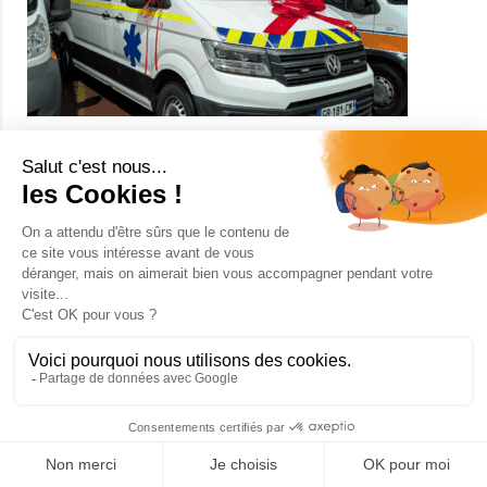
actions essentielles sur le terrain Les maraudes renforcées
permettent d’assurer : la distribution de repas chauds la
remise
1 janvier 2026
Un nouveau véhicule de
secours pour la Protection
Civile du Rhône
🎅 Le Père Noël est aussi passé par notre base
départementale ! À l’occasion des fêtes de fin d’année, un
très beau cadeau a été déposé au pied du sapin pour nos
bénévoles : un nouveau VPS (Véhicule de Premier Secours),
destiné à renforcer nos capacités d’intervention sur le terrain.
Un renfort précieux pour nos missions Ce nouveau véhicule
de secours viendra prochainement compléter notre flotte
opérationnelle. Pour l’instant, il n’a pas encore été mis aux
couleurs de la Protection Civile. Nos bénévoles s’en