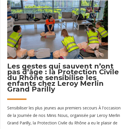
Protection Civile pour faire face aux situations d'urgence
majeures et aux catastrophes naturelles. Basé à Narbonne
(Aude), il pourra être mobilisé 24 heures sur 24 et 7 jours sur
7 afin d'intervenir rapidement sur l'ensemble de la zone Sud.
Un véhicule conçu pour les interventions techniques et les
catastrophes naturelles Véritable outil polyvalent
16 juin 2026
Les gestes qui sauvent n’ont
pas d’âge : la Protection Civile
du Rhône sensibilise les
enfants chez Leroy Merlin
Grand Parilly
Sensibiliser les plus jeunes aux premiers secours À l'occasion
de la Journée de nos Minis Nous, organisée par Leroy Merlin
Grand Parilly, la Protection Civile du Rhône a eu le plaisir de