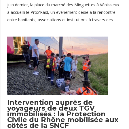
juin dernier, la place du marché des Minguettes à Vénissieux
a accueilli le Prox'Raid, un événement dédié à la rencontre
entre habitants, associations et institutions à travers des
activités ludiques, sportives et éducatives. À cette occasion,
la Protection Civile du Rhône a participé à cette journée de
sensibilisation afin d'aller à la rencontre du public et de
promouvoir les gestes qui sauvent dans une ambiance
conviviale et accessible à tous. Découvrir les premiers
secours de manière concrète Tout au long de la journée, les
bénévoles de la Protection Civile
10 juin 2026
Intervention auprès de
voyageurs de deux TGV
immobilisés : la Protection
Civile du Rhône mobilisée aux
côtés de la SNCF