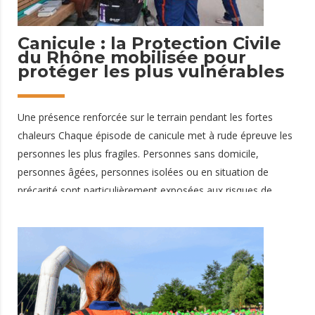
30 juin 2026
Canicule : la Protection Civile
du Rhône mobilisée pour
protéger les plus vulnérables
Une présence renforcée sur le terrain pendant les fortes
chaleurs Chaque épisode de canicule met à rude épreuve les
personnes les plus fragiles. Personnes sans domicile,
personnes âgées, personnes isolées ou en situation de
précarité sont particulièrement exposées aux risques de
déshydratation et de coup de chaleur. Face à cette situation,
les bénévoles de la Protection Civile du Rhône renforcent leur
présence sur le terrain à travers des maraudes d'eau
organisées dans les rues de Lyon. Leur objectif : aller à la
rencontre des personnes les plus vulnérables, leur apporter
une aide concrète et les sensibiliser aux risques liés aux