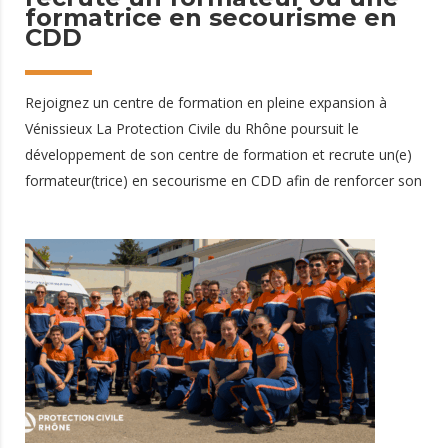
formatrice en secourisme en
CDD
Rejoignez un centre de formation en pleine expansion à
Vénissieux La Protection Civile du Rhône poursuit le
développement de son centre de formation et recrute un(e)
formateur(trice) en secourisme en CDD afin de renforcer son
équipe pédagogique. ⚠️ Ce recrutement concerne
exclusivement un poste salarié en CDD. Les candidatures
proposées sous forme de vacation ne seront pas étudiées.
Implanté à Vénissieux, notre centre de formation est
aujourd'hui un acteur reconnu de la formation aux premiers
secours sur le territoire lyonnais. Chaque année, nous
accompagnons des milliers de particuliers, d'entreprises, de
collectivités et d'associations dans l'apprentissage des gestes
qui sauvent. Avec