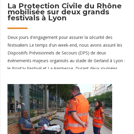
10 juillet 2026
La Protection Civile du Rhône
mobilisée sur deux grands
festivals à Lyon
Deux jours d'engagement pour assurer la sécurité des
festivaliers Le temps d'un week-end, nous avons assuré les
Dispositifs Prévisionnels de Secours (DPS) de deux
événements majeurs organisés au stade de Gerland à Lyon :
le Posit'iv Festival et La Kermesse. Durant deux journées
d'exploitation, de 14h30 à 2h00, nos équipes se sont
relayées afin de garantir une prise en charge rapide des
personnes nécessitant une assistance et de veiller à la
sécurité des milliers de festivaliers présents. Cette
mobilisation illustre une nouvelle fois notre engagement au
service de la population et des organisateurs d'événements
dans le Rhône. Samedi : le