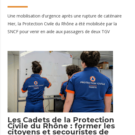
Une mobilisation d'urgence après une rupture de caténaire
Hier, la Protection Civile du Rhône a été mobilisée par la
SNCF pour venir en aide aux passagers de deux TGV
immobilisés à proximité de Montanay (Rhône) et Civrieux
(Ain). À l'origine de cet incident : une rupture de caténaire
ayant provoqué une coupure de l'alimentation électrique et
de la climatisation à bord des rames. Face aux fortes
chaleurs et à l'immobilisation prolongée des trains, une
réponse rapide a été mise en place afin d'assurer le bien-être
et la sécurité des voyageurs. Une intervention coordonnée au
service des voyageurs Dès les premières
25 mai 2026
Les Cadets de la Protection
Civile du Rhône : former les
citoyens et secouristes de