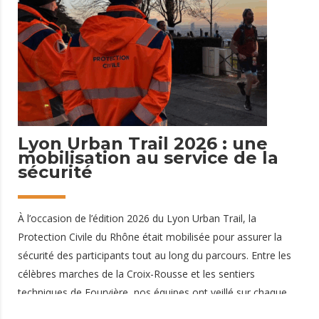
étape importante dans le renforcement de la présence de la
Protection Civile dans le nord du département. Présentée lors
de l'assemblée générale extraordinaire du 24 mars, cette
nouvelle antenne permettra d'être plus proche des habitants
et de répondre plus efficacement aux besoins du territoire.
Un partenariat au service du
20 avril 2026
Lyon Urban Trail 2026 : une
mobilisation au service de la
sécurité
À l’occasion de l’édition 2026 du Lyon Urban Trail, la
Protection Civile du Rhône était mobilisée pour assurer la
sécurité des participants tout au long du parcours. Entre les
célèbres marches de la Croix-Rousse et les sentiers
techniques de Fourvière, nos équipes ont veillé sur chaque
foulée, dans un environnement exigeant mêlant urbain et