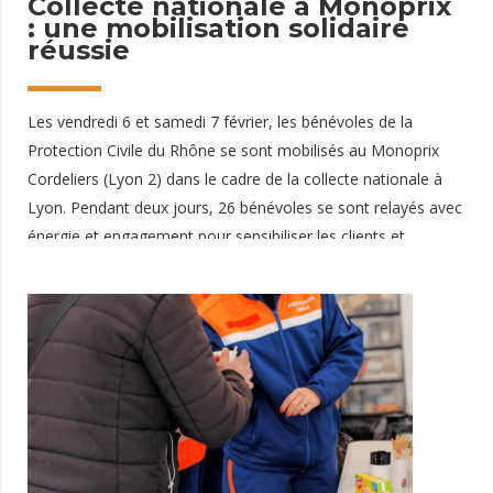
Collecte nationale à Monoprix
: une mobilisation solidaire
réussie
Les vendredi 6 et samedi 7 février, les bénévoles de la
Protection Civile du Rhône se sont mobilisés au Monoprix
Cordeliers (Lyon 2) dans le cadre de la collecte nationale à
Lyon. Pendant deux jours, 26 bénévoles se sont relayés avec
énergie et engagement pour sensibiliser les clients et
collecter des dons au profit des personnes les plus
vulnérables. 🤝 Une mobilisation collective et généreuse
Grâce à la générosité des donateurs, ce sont environ 1200 kg
de denrées alimentaires et de produits d’hygiène qui ont été
récoltés. Ces dons représentent une aide précieuse pour
soutenir nos actions sociales et répondre
11 février 2026