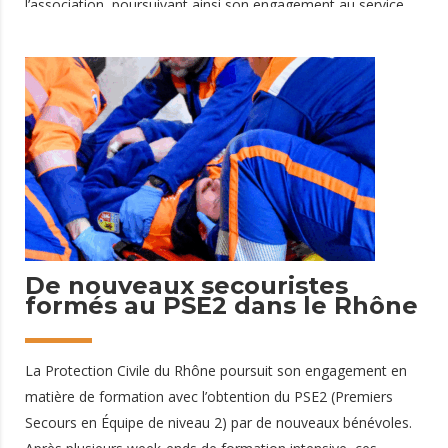
l’association, poursuivant ainsi son engagement au service
de la structure et de ses bénévoles. 👉 Clotilde Garnier
rejoint le bureau en tant que Vice-Présidente, apportant son
expertise et son implication dans la vie associative. De
nouveaux membres au Conseil d’Administration L’association
a également le plaisir d’accueillir 6 nouveaux membres au
Conseil d’Administration : • Fabien Docquier• Mathieu
Geoffray• Rémy Gouthier• Marc Jamet• Elodie
31 mars 2026
De nouveaux secouristes
formés au PSE2 dans le Rhône
La Protection Civile du Rhône poursuit son engagement en
matière de formation avec l’obtention du PSE2 (Premiers
Secours en Équipe de niveau 2) par de nouveaux bénévoles.