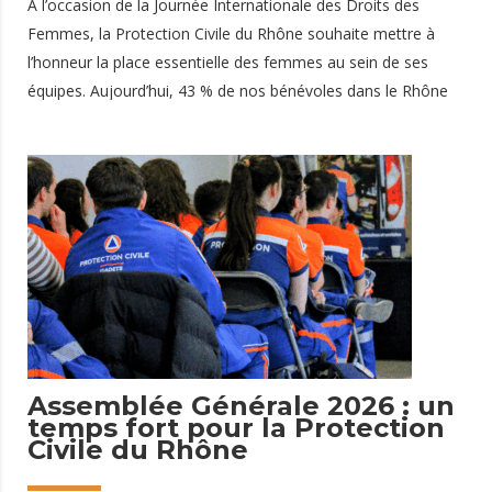
À l’occasion de la Journée Internationale des Droits des
Femmes, la Protection Civile du Rhône souhaite mettre à
l’honneur la place essentielle des femmes au sein de ses
équipes. Aujourd’hui, 43 % de nos bénévoles dans le Rhône
sont des femmes. Un chiffre qui témoigne de leur
engagement croissant et de leur rôle indispensable dans nos
missions quotidiennes. Des femmes engagées sur tous les
terrains Secourir, aider, former : les femmes sont présentes
à tous les niveaux de l’association. Sur les dispositifs de
secours, lors des maraudes sociales, en formation ou dans
les fonctions d’encadrement, elles contribuent chaque jour à
8 mars 2026
Assemblée Générale 2026 : un
temps fort pour la Protection
Civile du Rhône