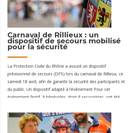
effectuer les gestes de
30 avril 2026
Carnaval de Rillieux : un
dispositif de secours mobilisé
pour la sécurité
La Protection Civile du Rhône a assuré un dispositif
prévisionnel de secours (DPS) lors du carnaval de Rillieux, ce
samedi 18 avril, afin de garantir la sécurité des participants et
du public. Un dispositif adapté à l’événement Pour cet
événement festif, 9 bénévoles, dont 8 secouristes, ont été
mobilisés et répartis de manière stratégique sur l’ensemble
du parcours : • un VPS (Véhicule de Premiers Secours à
Personnes) positionné en fin de cortège• un binôme de
secouristes au cœur du défilé• un poste de secours à