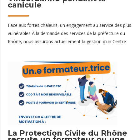
canicule
Face aux fortes chaleurs, un engagement au service des plus
vulnérables À la demande des services de la préfecture du
Rhône, nous assurons actuellement la gestion d'un Centre
d'Hébergement d'Urgence (CHU) à Villeurbanne depuis
vendredi 10 juillet, ouvert afin de mettre à l'abri les
personnes les plus vulnérables durant cet épisode de
canicule. Ce dispositif exceptionnel permet d'accueillir des
familles, des couples, des femmes isolées et leurs enfants,
en leur offrant un hébergement temporaire, des repas, un
accompagnement quotidien et un espace sécurisé pour faire
face aux fortes chaleurs. Le reportage réalisé par France 3
Auvergne-Rhône-Alpes met en lumière cette
11 juillet 2026
La Protection Civile du Rhône
recrute un formateur ou une