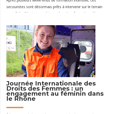
Après plusieurs week-ends de formation intensive, ces
secouristes sont désormais prêts à intervenir sur le terrain
aux côtés d’équipes expérimentées. Une formation clé pour
le secours en équipe La formation PSE2 à Lyon permet
d’acquérir des compétences essentielles pour intervenir en
équipe lors de dispositifs prévisionnels de secours ou
d’opérations de secours. Elle vient compléter le PSE1 et
permet aux bénévoles de : prendre en charge des victimes en
équipe intervenir dans des
24 mars 2026
Journée Internationale des
Droits des Femmes : un
engagement au féminin dans
le Rhône