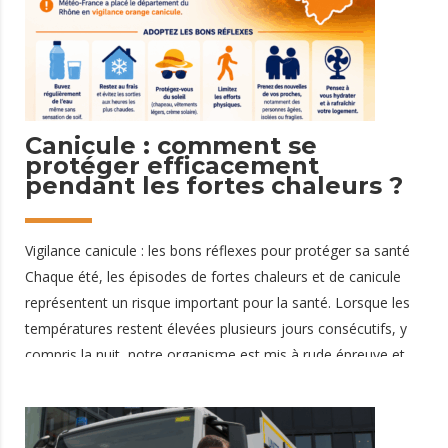
moyens adaptés au terrain Pour répondre aux besoins de cet
événement, la Protection Civile du Rhône a
23 juin 2026
Canicule : comment se
protéger efficacement
pendant les fortes chaleurs ?
Vigilance canicule : les bons réflexes pour protéger sa santé
Chaque été, les épisodes de fortes chaleurs et de canicule
représentent un risque important pour la santé. Lorsque les
températures restent élevées plusieurs jours consécutifs, y
compris la nuit, notre organisme est mis à rude épreuve et
les risques de déshydratation ou de coup de chaleur
augmentent fortement. Face à ces situations, la Protection
Civile du Rhône rappelle les gestes essentiels pour se