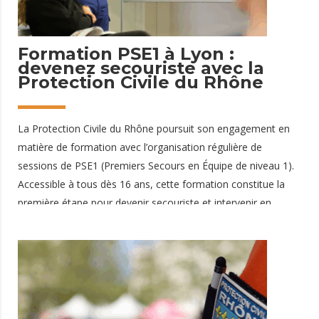
4 mai 2026
Formation PSE1 à Lyon :
devenez secouriste avec la
Protection Civile du Rhône
La Protection Civile du Rhône poursuit son engagement en
matière de formation avec l’organisation régulière de
sessions de PSE1 (Premiers Secours en Équipe de niveau 1).
Accessible à tous dès 16 ans, cette formation constitue la
première étape pour devenir secouriste et intervenir en
équipe lors de situations d’urgence. Une formation complète
pour intervenir en équipe La formation PSE1 à Lyon se
déroule sur 35 heures, réparties sur 5 jours, en semaine ou le
week-end. Elle permet d’acquérir les compétences
essentielles pour : protéger une victime et son
environnement réaliser un bilan et alerter les secours