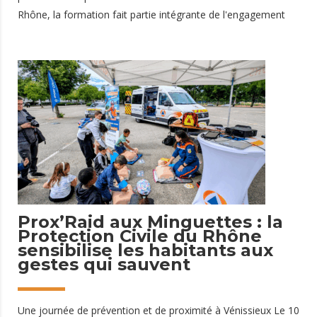
Rhône, la formation fait partie intégrante de l'engagement
bénévole. Récemment, plusieurs bénévoles de notre pôle
Actions Sociales ont suivi et validé la formation Premier
Secours Citoyen (PSC) au sein de notre centre de formation.
Cette certification leur permet d'acquérir les connaissances
et les réflexes nécessaires pour réagir efficacement face à
une situation d'urgence et porter assistance à une personne
en détresse. Une compétence essentielle lors des maraudes
sociales Les bénévoles des Actions Sociales interviennent
régulièrement lors de maraudes à Lyon et dans le Rhône
11 juin 2026
Prox’Raid aux Minguettes : la
Protection Civile du Rhône
sensibilise les habitants aux
gestes qui sauvent
Une journée de prévention et de proximité à Vénissieux Le 10