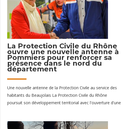
l’arrivée, composé de 4 intervenants secouristes et d’1
logisticien Cette organisation a permis d’assurer
21 avril 2026
La Protection Civile du Rhône
ouvre une nouvelle antenne à
Pommiers pour renforcer sa
présence dans le nord du
département
Une nouvelle antenne de la Protection Civile au service des
habitants du Beaujolais La Protection Civile du Rhône
poursuit son développement territorial avec l'ouverture d'une
nouvelle antenne à Pommiers, au sein du centre de loisirs
Marc Julien. Cette implantation, rendue possible grâce à un
partenariat avec l'association Courte Échelle, marque une