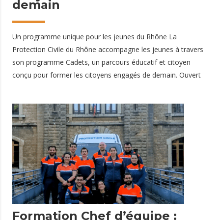
demain
Un programme unique pour les jeunes du Rhône La
Protection Civile du Rhône accompagne les jeunes à travers
son programme Cadets, un parcours éducatif et citoyen
conçu pour former les citoyens engagés de demain. Ouvert
aux adolescents souhaitant découvrir le monde du
secourisme, de la solidarité et de l'engagement associatif, ce
programme s'étend sur trois années et repose sur quatre
valeurs fondamentales : ❤️ Bienveillance🎓 Compétence🤝
Humilité💪 Engagement L'objectif est simple : permettre aux
jeunes de développer leur sens des responsabilités, leur
esprit d'équipe et leurs compétences citoyennes tout en
découvrant les missions de la Protection Civile. Une
formation alliant
12 mai 2026
Formation Chef d’équipe :