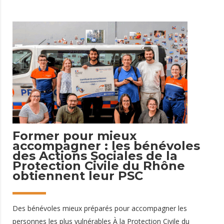
participer à une journée dédiée aux enfants des
collaborateurs. Tout au long de l'événement, nos bénévoles
ont animé plusieurs ateliers de sensibilisation afin de faire
découvrir aux plus jeunes les gestes qui sauvent et les bons
réflexes à adopter face à une situation d'urgence. Une
initiative qui démontre que l'apprentissage de la prévention et
des premiers secours peut commencer dès le plus jeune âge.
Des ateliers ludiques pour
13 juin 2026
Former pour mieux
accompagner : les bénévoles
des Actions Sociales de la
Protection Civile du Rhône
obtiennent leur PSC
Des bénévoles mieux préparés pour accompagner les
personnes les plus vulnérables À la Protection Civile du