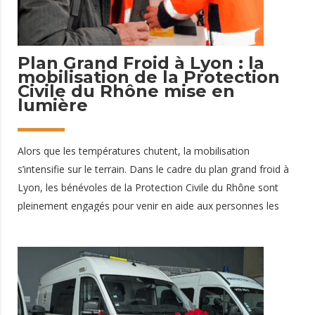
1 janvier 2026
Plan Grand Froid à Lyon : la
mobilisation de la Protection
Civile du Rhône mise en
lumière
Alors que les températures chutent, la mobilisation
s’intensifie sur le terrain. Dans le cadre du plan grand froid à
Lyon, les bénévoles de la Protection Civile du Rhône sont
pleinement engagés pour venir en aide aux personnes les
plus vulnérables. Chaque jour, nos équipes vont à la
rencontre des personnes en situation de précarité pour
apporter une aide concrète et immédiate. ▶️ Voir les
reportages Découvrez ci-dessus les images de nos équipes
en action et l’interview réalisée lors de ces maraudes. Des