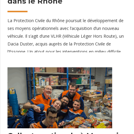
dans le Rhône
La Protection Civile du Rhône poursuit le développement de
ses moyens opérationnels avec l’acquisition d’un nouveau
véhicule. Il s’agit d’une VLHR (Véhicule Léger Hors Route), un
Dacia Duster, acquis auprès de la Protection Civile de
l’Essonne. Un atout pour les interventions en milieu difficile
Ce nouveau véhicule de secours vient renforcer nos
capacités d’intervention, notamment dans des zones difficiles
d’accès. Grâce à ses caractéristiques tout-terrain, la VLHR
permettra à nos équipes : d’intervenir plus rapidement en
milieu naturel d’accéder à des zones isolées d’améliorer la
réactivité lors de certaines opérations Un renfort essentiel
pour garantir une prise en charge efficace
17 février 2026