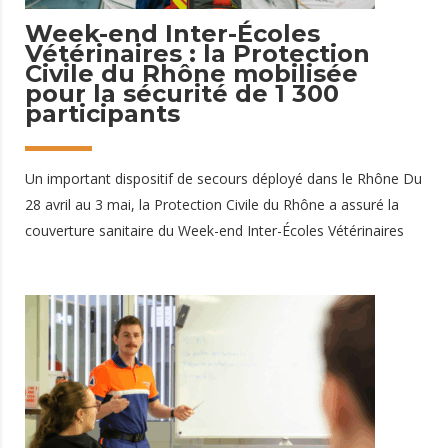
Week-end Inter-Écoles
Vétérinaires : la Protection
Civile du Rhône mobilisée
pour la sécurité de 1 300
participants
Un important dispositif de secours déployé dans le Rhône Du
28 avril au 3 mai, la Protection Civile du Rhône a assuré la
couverture sanitaire du Week-end Inter-Écoles Vétérinaires
(WEIV), un événement étudiant rassemblant près de 1 300
participants sur plusieurs jours. Afin de garantir la sécurité de
tous les participants, un important Dispositif Prévisionnel de
Secours (DPS) a été mis en place, mobilisant des équipes de
secouristes jour et nuit tout au long de l'événement. 118
bénévoles mobilisés au service de la sécurité Pour répondre
aux besoins de ce dispositif de grande ampleur, ce sont : 115
bénévoles de