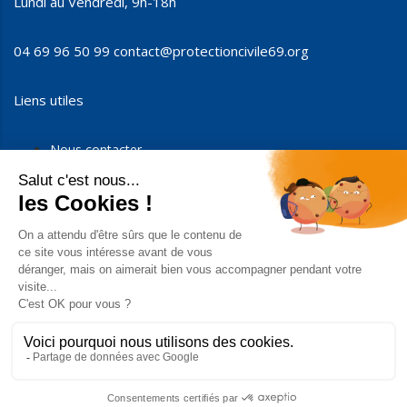
Lundi au Vendredi, 9h-18h
04 69 96 50 99
contact@protectioncivile69.org
Liens utiles
Nous contacter
Nous soutenir
Devenir partenaires
Espace presse
Espace membres
Mentions légales
Confidentialité